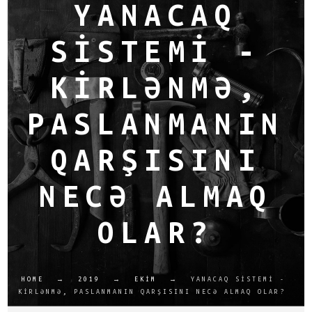
YANACAQ
SISTEMI -
KIRLƏNMƏ,
PASLANMANIN
QARŞISINI
NECƏ ALMAQ
OLAR?
HOME
→
2019
→
EKIM
→
YANACAQ SISTEMI -
KIRLƏNMƏ, PASLANMANIN QARŞISINI NECƏ ALMAQ OLAR?