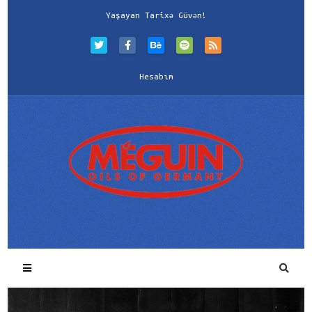
Yaşayan Tarixə Güvən!
Hesabım