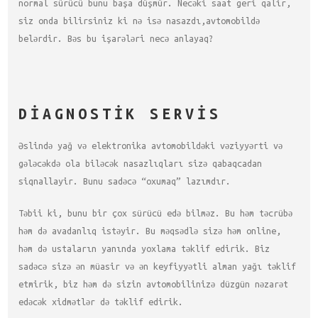
normal sürücü bunu başa düşmür. Necəki saat geri qalir,
siz onda bilirsiniz ki nə isə nasazdı,avtomobildə
belərdir. Bəs bu işarələri necə anlayaq?
DIAGNOSTIK SERVIS
Əslində yağ və elektronika avtomobildəki vəziyyərti və
gələcəkdə ola biləcək nasazlıqları sizə qabaqcadan
siqnallayir. Bunu sadəcə “oxumaq” lazımdır.
Təbii ki, bunu bir çox sürücü edə bilməz. Bu həm təcrübə
həm də avadanlıq istəyir. Bu məqsədlə sizə həm online,
həm də ustaların yanında yoxlama təklif edirik. Biz
sadəcə sizə ən müasir və ən keyfiyyətli alman yağı təklif
etmirik, biz həm də sizin avtomobilinizə düzgün nəzarət
edəcək xidmətlər də təklif edirik.