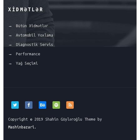
XIDMƏTLƏR
Bütün Xidmətlər
Avtomobil Yoxlama
Diagnostik Servis
Performance
Yağ Seçimi
Copyright © 2019 Shahin Göyləroğlu Theme by
Mashinbazari.