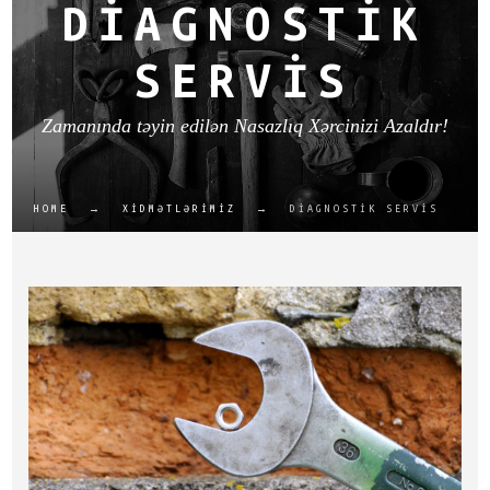
DIAGNOSTIK
SERVIS
Zamanında təyin edilən Nasazlıq Xərcinizi Azaldır!
HOME
→
XIDMƏTLƏRIMIZ
→
DIAGNOSTIK SERVIS