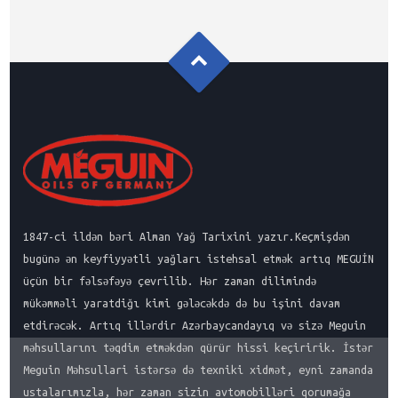
1847-ci ildən bəri Alman Yağ Tarixini yazır.Keçmişdən
bugünə ən keyfiyyətli yağları istehsal etmək artıq MEGUİN
üçün bir fəlsəfəyə çevrilib. Hər zaman dilimində
mükəmməli yaratdiğı kimi gələcəkdə də bu işini davam
etdirəcək. Artıq illərdir Azərbaycandayıq və sizə Meguin
məhsullarını təqdim etməkdən qürür hissi keçiririk. İstər
Meguin Məhsullari istərsə də texniki xidmət, eyni zamanda
ustalarımızla, hər zaman sizin avtomobilləri qorumağa