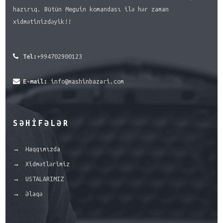
hazırıq. Bütün Meguin komandası ilə hər zaman
xidmətinizdəyik!!
Tel:
+994702900123
E-mail:
info@mashinbazari.com
SƏHIFƏLƏR
Haqqımızda
Xidmətlərimiz
USTALARIMIZ
Əlaqə