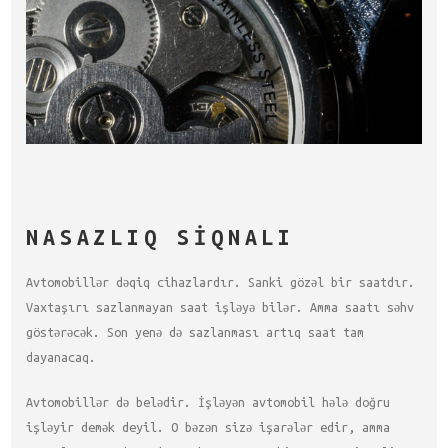
NASAZLIQ SIQNALI
Avtomobillər dəqiq cihazlardır. Sanki gözəl bir saatdır.
Vaxtaşırı sazlanmayan saat işləyə bilər. Amma saatı səhv
göstərəcək. Son yenə də sazlanması artıq saat tam
dayanacaq.
Avtomobillər də belədir. İşləyən avtomobil hələ doğru
işləyir demək deyil. O bəzən sizə işarələr edir, amma