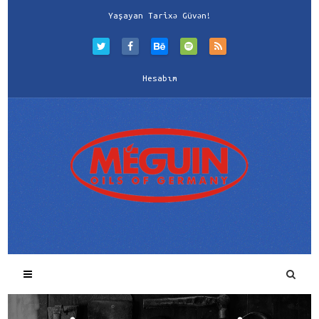
Yaşayan Tarixə Güvən!
Hesabım